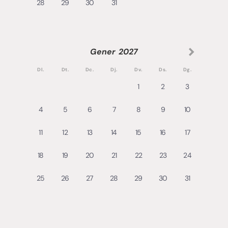
28
29
30
31
Gener
2027
Dl.
Dt.
Dc.
Dj.
Dv.
Ds.
Dg.
1
2
3
4
5
6
7
8
9
10
11
12
13
14
15
16
17
18
19
20
21
22
23
24
25
26
27
28
29
30
31