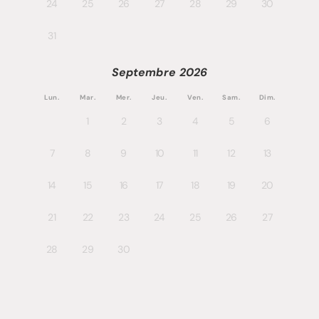
24
25
26
27
28
29
30
31
Septembre
2026
Lun.
Mar.
Mer.
Jeu.
Ven.
Sam.
Dim.
1
2
3
4
5
6
7
8
9
10
11
12
13
14
15
16
17
18
19
20
21
22
23
24
25
26
27
28
29
30