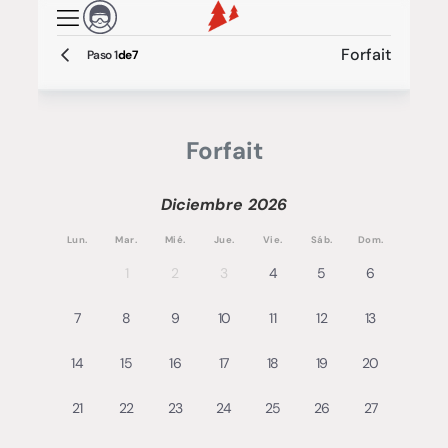
Pasar al contenido principal
Forfait
Paso
1
de
7
Forfait
Diciembre
2026
Lun.
Mar.
Mié.
Jue.
Vie.
Sáb.
Dom.
1
2
3
4
5
6
7
8
9
10
11
12
13
14
15
16
17
18
19
20
21
22
23
24
25
26
27